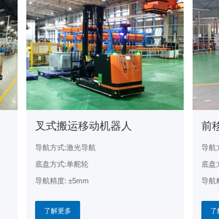
叉式搬运移动机器人
前
导航方式:激光导航
导航
底盘方式:单舵轮
底盘
导航精度: ±5mm
导航精
了解更多
了