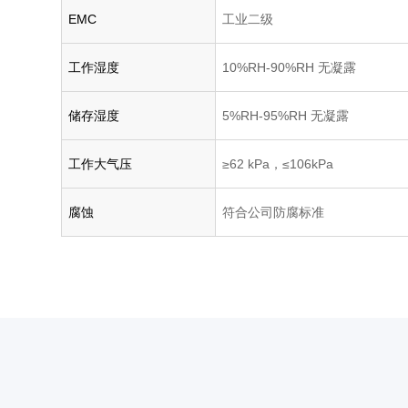
EMC
工业二级
工作湿度
10%RH-90%RH
无凝
露
储存湿度
5%RH-95%RH
无凝露
工作大气压
≥62 kPa，≤106kPa
腐蚀
符合公司防腐标准