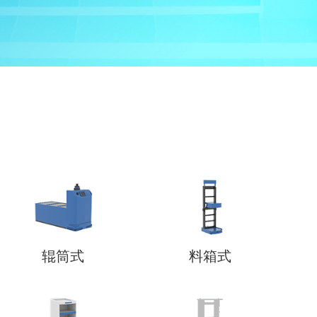
辊筒式
料箱式