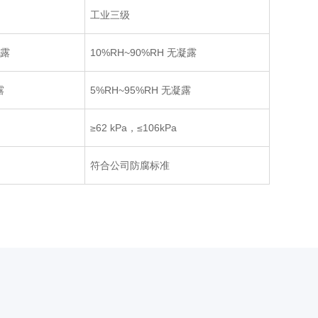
工业三级
凝
露
10%RH~90%RH
无凝露
露
5%RH~95%RH
无凝露
≥62 kPa，≤106kPa
符合公司防腐标准