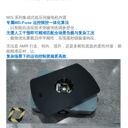
MIS 系列集成式低压伺服电机内置
专属MD-Fuse 运控驱控一体化算法
，以智能自适应技术突破传统调参壁垒，
无需人工干预即可精准匹配全场景负载与复杂工况
，极致优化重载启停平顺性，实现毫秒级极速响应。
无论是 AMR 行走、转向、顶升，还是多舵轮底盘的柔性对接，都
能精准应对，让
复杂场景下的运动控制更稳更高效
。