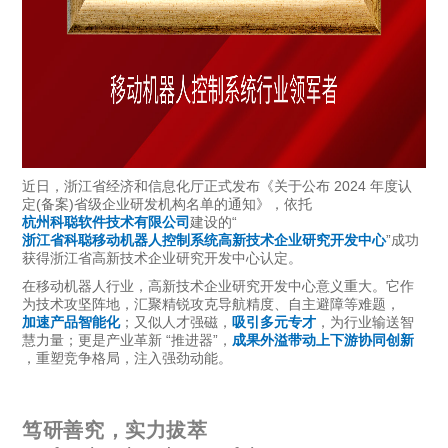
近日，浙江省经济和信息化厅正式发布《关于公布 2024 年度认
定(备案)省级企业研发机构名单的通知》，依托
杭州科聪软件技术有限公司
建设的“
浙江省科聪移动机器人控制系统高新技术企业研究开发中心
”成功
获得浙江省高新技术企业研究开发中心认定。
在移动机器人行业，高新技术企业研究开发中心意义重大。它作
为技术攻坚阵地，汇聚精锐攻克导航精度、自主避障等难题，
加速产品智能化
；又似人才强磁，
吸引多元专才
，为行业输送智
慧力量；更是产业革新 “推进器”，
成果外溢带动上下游协同创新
，重塑竞争格局，注入强劲动能。
笃研善究，实力拔萃